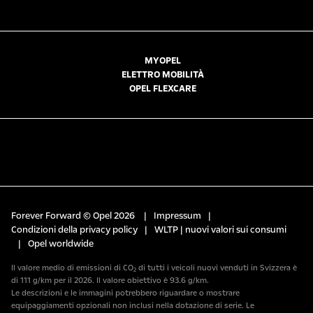
MYOPEL
ELETTRO MOBILITÀ
OPEL FLEXCARE
Forever Forward © Opel 2026
|
Impressum
|
Condizioni della privacy policy
|
WLTP | nuovi valori sui consumi
|
Opel worldwide
Il valore medio di emissioni di CO₂ di tutti i veicoli nuovi venduti in Svizzera è
di 111 g/km per il 2026. Il valore obiettivo è 93.6 g/km.
Le descrizioni e le immagini potrebbero riguardare o mostrare
equipaggiamenti opzionali non inclusi nella dotazione di serie. Le