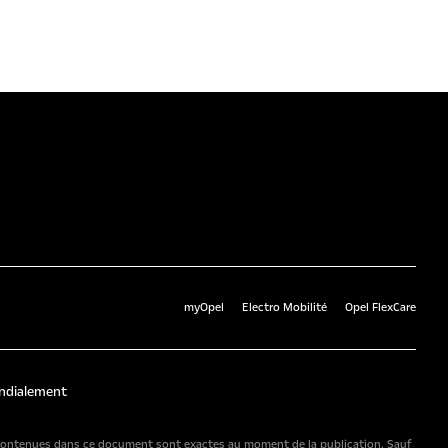
myOpel
Electro Mobilité
Opel FlexCare
ndialement
ns contenues dans ce document sont exactes au moment de la publication. Sauf