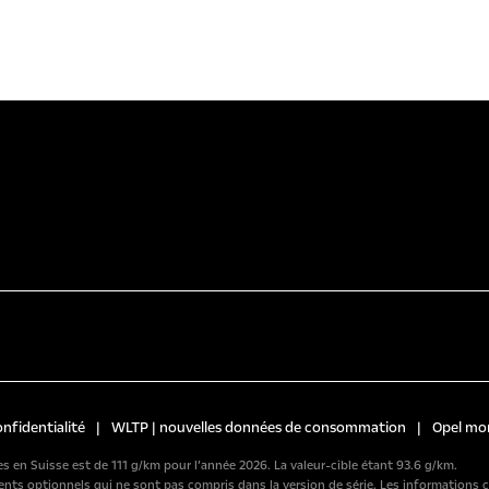
onfidentialité
|
WLTP | nouvelles données de consommation
|
Opel mo
 en Suisse est de 111 g/km pour l’année 2026. La valeur-cible étant 93.6 g/km.
ements optionnels qui ne sont pas compris dans la version de série. Les informatio