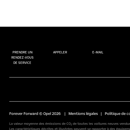
PRENDRE UN
APPELER
E-MAIL
RENDEZ-VOUS
DE SERVICE
Forever Forward © Opel 2026
|
Mentions légales
|
Politique de c
La valeur moyenne des émissions de CO₂ de toutes les voitures neuves vendues
Les caractéristiques décrites et illustrées peuvent se rapporter à des équip