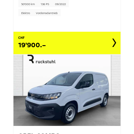
50'000 km
136 PS
09/2022
Elektro
Vorderradantrieb
CHF
19'900.–