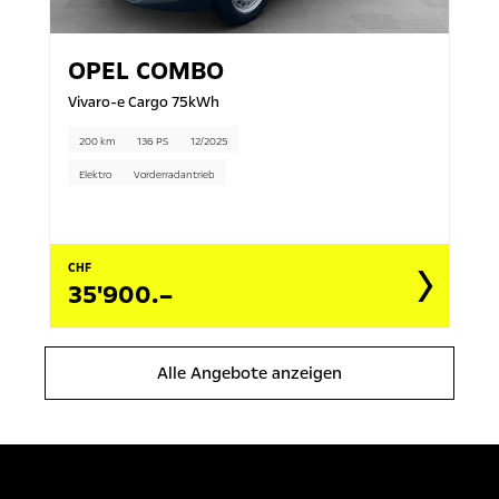
OPEL
COMBO
Vivaro-e Cargo 75kWh
200 km
136 PS
12/2025
Elektro
Vorderradantrieb
CHF
35'900.–
Alle Angebote anzeigen