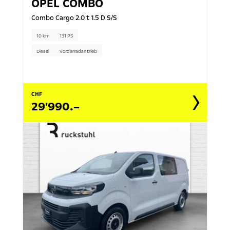
OPEL
COMBO
Combo Cargo 2.0 t 1.5 D S/S
10 km
131 PS
Diesel
Vorderradantrieb
CHF
29'990.–