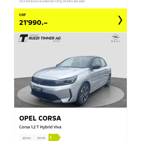
CO2-Emission kombiniert 97g C02/km (kombi)
CHF
21'990.–
OPEL
CORSA
Corsa 1.2 T Hybrid Viva
C
20 km
110 PS