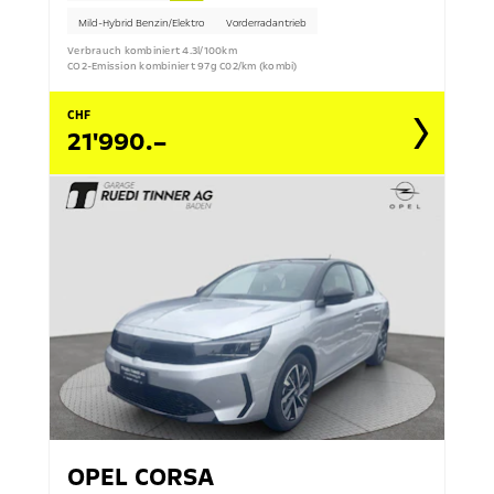
Mild-Hybrid Benzin/Elektro
Vorderradantrieb
Verbrauch kombiniert 4.3l/100km
CO2-Emission kombiniert 97g C02/km (kombi)
CHF
21'990.–
OPEL
CORSA