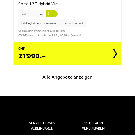
Corsa 1.2 T Hybrid Viva
C
20 km
110 PS
Mild-Hybrid Benzin/Elektro
Vorderradantrieb
Verbrauch kombiniert 4.3l/100km
CO2-Emission kombiniert 97g C02/km (kombi)
CHF
21'990.–
Alle Angebote anzeigen
SERVICETERMIN
PROBEFAHRT
VEREINBAREN
VEREINBAREN