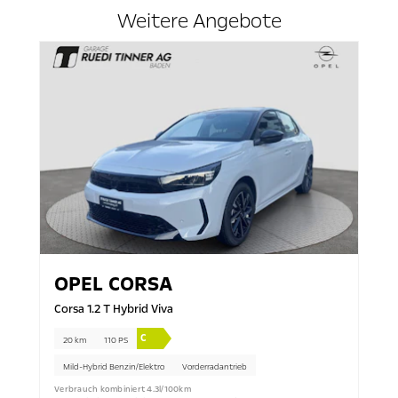
Weitere Angebote
OPEL
CORSA
Corsa 1.2 T Hybrid Viva
C
20 km
110 PS
Mild-Hybrid Benzin/Elektro
Vorderradantrieb
Verbrauch kombiniert 4.3l/100km