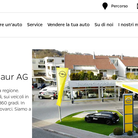
Percorso
re un’auto
Service
Vendere la tua auto
Su di noi
I nostri 
Baur AG
a regione.
 sui veicoli in
60 gradi. In
ovarci. Siamo a