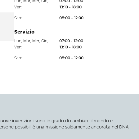
Lun
,
Mar
,
Mer
,
Gio
,
07:00 - 12:00
Ven
:
13:10 - 18:00
Sab
:
08:00 - 12:00
Servizio
Lun
,
Mar
,
Mer
,
Gio
,
07:00 - 12:00
Ven
:
13:10 - 18:00
Sab
:
08:00 - 12:00
 nuove invenzioni sono in grado di cambiare il mondo e
 persone possibili è una missione saldamente ancorata nel DNA