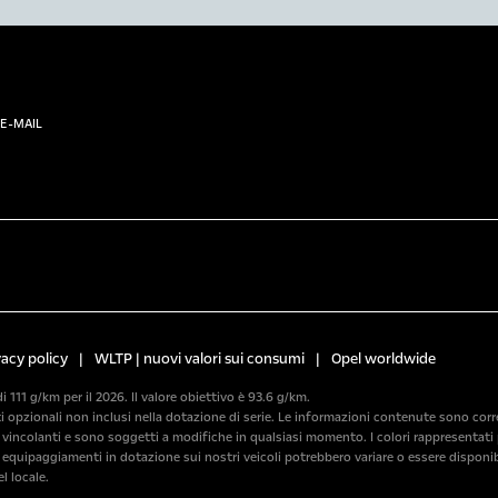
E-MAIL
vacy policy
|
WLTP | nuovi valori sui consumi
|
Opel worldwide
di 111 g/km per il 2026. Il valore obiettivo è 93.6 g/km.
pzionali non inclusi nella dotazione di serie. Le informazioni contenute sono corrette
incolanti e sono soggetti a modifiche in qualsiasi momento. I colori rappresentati p
i equipaggiamenti in dotazione sui nostri veicoli potrebbero variare o essere disponib
l locale.