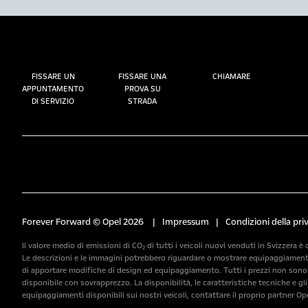
FISSARE UN
FISSARE UNA
CHIAMARE
APPUNTAMENTO
PROVA SU
DI SERVIZIO
STRADA
Forever Forward © Opel 2026
|
Impressum
|
Condizioni della pri
Il valore medio di emissioni di CO₂ di tutti i veicoli nuovi venduti in Svizzera è 
Le descrizioni e le immagini potrebbero riguardare o mostrare equipaggiamenti o
di apportare modifiche di design ed equipaggiamento. Tutti i prezzi non sono v
disponibile con sovrapprezzo. La disponibilità, le caratteristiche tecniche e gl
equipaggiamenti disponibili sui nostri veicoli, contattare il proprio partner Ope