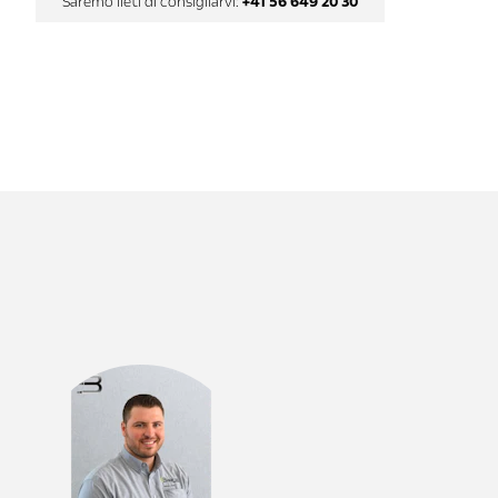
Saremo lieti di consigliarvi:
+41 56 649 20 30