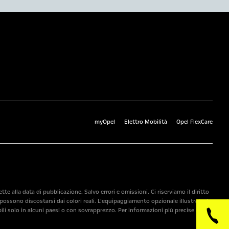
myOpel
Elettro Mobilità
Opel FlexCare
 alla data di pubblicazione. Salvo errori e omissioni. Ci riserviamo il diritto
ossono discostarsi dai colori reali. L’equipaggiamento opzionale illustrato è
ili solo in alcuni paesi o con sovrapprezzo. Per informazioni più precise sugli