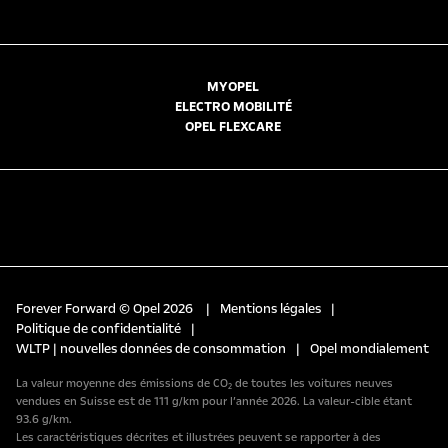
MYOPEL
ELECTRO MOBILITÉ
OPEL FLEXCARE
Forever Forward © Opel 2026
|
Mentions légales
|
Politique de confidentialité
|
WLTP | nouvelles données de consommation
|
Opel mondialement
La valeur moyenne des émissions de CO₂ de toutes les voitures neuves
vendues en Suisse est de 111 g/km pour l’année 2026. La valeur-cible étant
93.6 g/km.
Les caractéristiques décrites et illustrées peuvent se rapporter à des