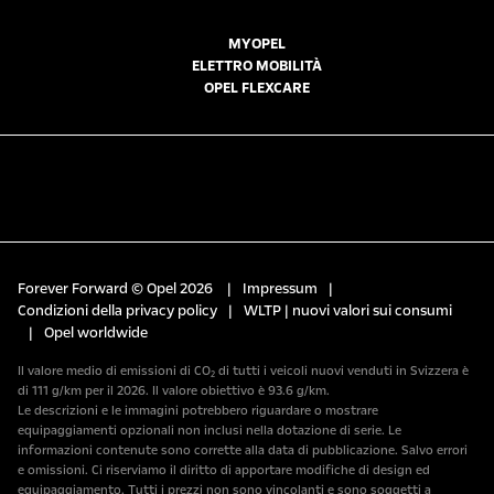
MYOPEL
ELETTRO MOBILITÀ
OPEL FLEXCARE
Forever Forward © Opel 2026
|
Impressum
|
Condizioni della privacy policy
|
WLTP | nuovi valori sui consumi
|
Opel worldwide
Il valore medio di emissioni di CO₂ di tutti i veicoli nuovi venduti in Svizzera è
di 111 g/km per il 2026. Il valore obiettivo è 93.6 g/km.
Le descrizioni e le immagini potrebbero riguardare o mostrare
equipaggiamenti opzionali non inclusi nella dotazione di serie. Le
informazioni contenute sono corrette alla data di pubblicazione. Salvo errori
e omissioni. Ci riserviamo il diritto di apportare modifiche di design ed
equipaggiamento. Tutti i prezzi non sono vincolanti e sono soggetti a