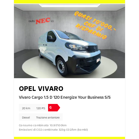
OPEL
VIVARO
Vivaro Cargo 1.5 D 120 Energize Your Business S/S
G
20 km
120 PS
Diesel
Trazione anteriore
Consumo combinato 10.9l/100km
Emissioni di CO2 combinate 323g C02/km (kombi)