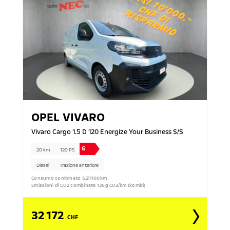
OPEL
VIVARO
Vivaro Cargo 1.5 D 120 Energize Your Business S/S
G
20 km
120 PS
Diesel
Trazione anteriore
Consumo combinato 5.2l/100km
Emissioni di CO2 combinate 136g C02/km (kombi)
32 172
CHF