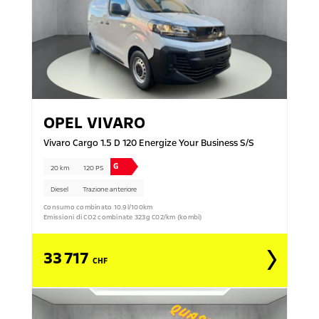
OPEL
VIVARO
Vivaro Cargo 1.5 D 120 Energize Your Business S/S
G
20 km
120 PS
Diesel
Trazione anteriore
Consumo combinato 10.9l/100km
Emissioni di CO2 combinate 323g C02/km (kombi)
33 717
CHF